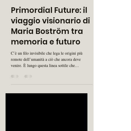
8 ott 2025
Tempo di lettura: 3 min
Primordial Future: il
viaggio visionario di
Maria Boström tra
memoria e futuro
C’è un filo invisibile che lega le origini più
remote dell’umanità a ciò che ancora deve
venire. È lungo questa linea sottile che
incontriamo l’arte di Maria Boström, artista
finlandese che con la sua prima personale a
Roma, Primordial Future, ci invita a riflettere su
tradizione, spiritualità e futuro attraverso un
linguaggio pittorico denso di luce e vibrazioni.