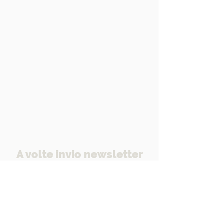
A volte invio newsletter
Email Address
I accept terms and conditions
View