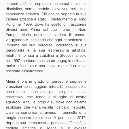
l'opportunità di esplorare numerosi mezzi e
discipline, permettendole di evolvere nella sua
esperienza artistica. Ciò che ha segnato la sua
carriera artistica è stato il trasferimento a Hong
Kong nel 1989, dove ha scelto di trascorrere
diversi anni. Prima del suo ritorno in Nord
Europa, Maria decide di vedere il mondo,
viaggiando e lasciando che ogni esperienza si
imprima nel suo percorso, colorando la sua
personalità e la sua espressività artistica.
Infatti, è tornata a stabilirsi a Stoccolma solo
nel 1997, portando con sé un bagaglio culturale
molto più ampio e una nuova maturità artistica
orientata all'astrazione.
Maria è ora in grado di percepire segnali e
vibrazioni con maggiore intensità, riuscendo a
canalizzare quell'energia slegata dalla
coscienza, che tende a sfuggire al nostro
sguardo. Anzi, è proprio lì, dove non osiamo
esplorare, che Maria va alla ricerca di risposte.
L'anima comunica attraverso il pennello e la
magia incontra l'emozione. A partire dal 2017,
dopo la sua prima mostra personale “Trinus”, la
carriera artistica di Maria si è evoluta