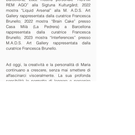
REM AGO” alla Sigtuna Kulturgård; 2022
mostra “Liquid Arsenal” alla M. A.D.S. Art
Gallery rappresentata dalla curatrice Francesca
Brunello; 2022 mostra “Brain Cake” presso
Casa Milà (La Pedrera) a Barcellona
rappresentata dalla curatrice Francesca
Brunello; 2023 mostra “Interferences” presso
M.A.D.S. Art Gallery rappresentata dalla
curatrice Francesca Brunello.
Ad oggi, la creatività e la personalità di Maria
continuano a crescere, senza mai smettere di
affascinarci visceralmente. La sua profonda
sensibilità le permette di leggere e percepire
ciò che la circonda e di vedere con chiarezza i
segni che il passato le ha lasciato. Forma,
colore e armonia per lei sono come ossigeno da
respirare, per raccontare un amalgama di
emozioni altrimenti sconosciute, dandoci la
possibilità di guardare oltre.
Scarica il CATALOGO