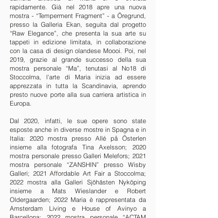
rapidamente. Già nel 2018 apre una nuova
mostra - “Temperment Fragment” - a Öregrund,
presso la Galleria Ekan, seguita dal progetto
“Raw Elegance”, che presenta la sua arte su
tappeti in edizione limitata, in collaborazione
con la casa di design olandese Moooi. Poi, nel
2019, grazie al grande successo della sua
mostra personale “Ma”, tenutasi al No18 di
Stoccolma, l'arte di Maria inizia ad essere
apprezzata in tutta la Scandinavia, aprendo
presto nuove porte alla sua carriera artistica in
Europa.
Dal 2020, infatti, le sue opere sono state
esposte anche in diverse mostre in Spagna e in
Italia: 2020 mostra presso Allé på Österlen
insieme alla fotografa Tina Axelsson; 2020
mostra personale presso Galleri Melefors; 2021
mostra personale “ZANSHIN” presso Wisby
Galleri; 2021 Affordable Art Fair a Stoccolma;
2022 mostra alla Galleri Sjöhästen Nyköping
insieme a Mats Wieslander e Robert
Oldergaarden; 2022 Maria è rappresentata da
Amsterdam Living e House of Avinyo a
Barcellona; 2022 mostra personale “ACTAM